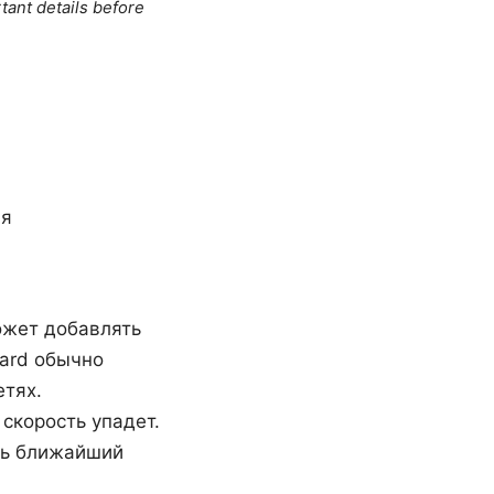
tant details before
ия
ожет добавлять
ard обычно
етях.
скорость упадет.
ть ближайший