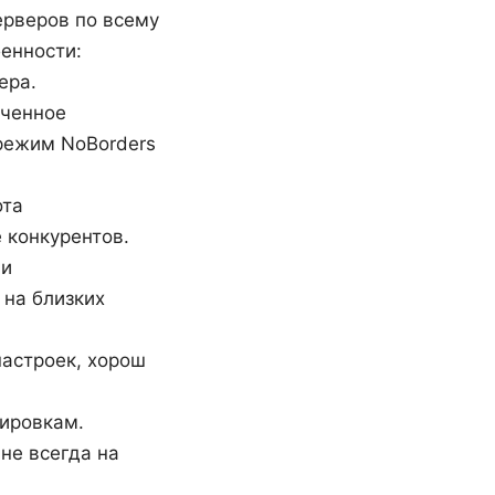
ерверов по всему
бенности:
ера.
иченное
 режим NoBorders
ота
 конкурентов.
 и
 на близких
 настроек, хорош
кировкам.
 не всегда на