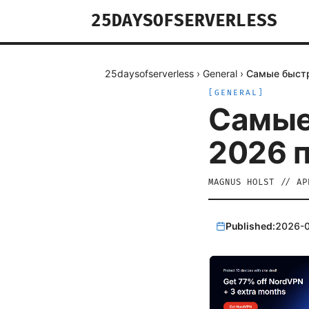
25DAYSOFSERVERLESS
25daysofserverless
›
General
›
Самые быстр
[
GENERAL
]
Самые
2026 п
MAGNUS HOLST
//
AP
Published:
2026-