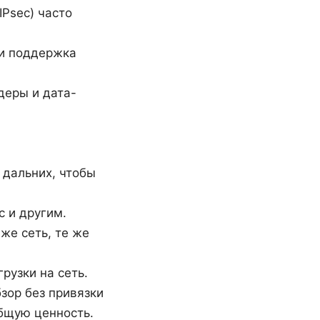
IPsec) часто
 и поддержка
деры и дата-
 дальних, чтобы
c и другим.
же сеть, те же
рузки на сеть.
зор без привязки
общую ценность.