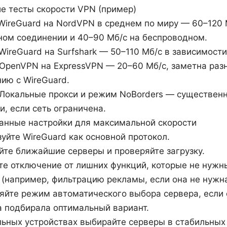
е тесты скорости VPN (пример)
 WireGuard на NordVPN в среднем по миру — 60–120 
ном соединении и 40–90 Мб/с на беспроводном.
 WireGuard на Surfshark — 50–110 Мб/с в зависимости
 OpenVPN на ExpressVPN — 20–60 Мб/с, заметна раз
ию с WireGuard.
: Локальные прокси и режим NoBorders — существен
и, если сеть ограничена.
анные настройки для максимальной скорости
уйте WireGuard как основной протокол.
те ближайшие серверы и проверяйте загрузку.
те отключение от лишних функций, которые не нужн
(например, фильтрацию рекламы, если она не нужна
йте режим автоматического выбора сервера, если о
а подбирала оптимальный вариант.
ьных устройствах выбирайте серверы в стабильных 