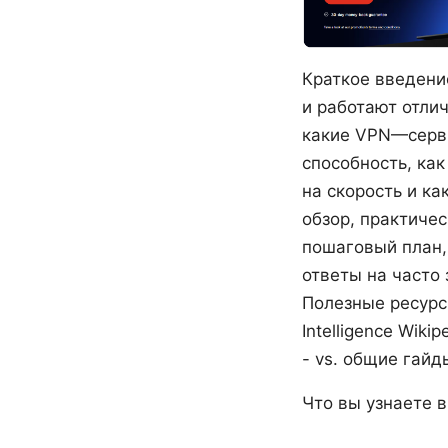
Краткое введени
и работают отли
какие VPN—серв
способность, ка
на скорость и к
обзор, практичес
пошаговый план,
ответы на часто
Полезные ресурсы
Intelligence Wikip
- vs. общие гайд
Что вы узнаете в