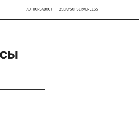
AUTHORS
ABOUT — 25DAYSOFSERVERLESS
исы