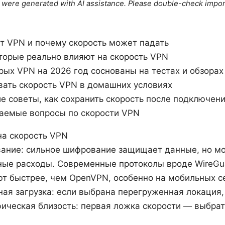
le were generated with AI assistance. Please double-check impor
т VPN и почему скорость может падать
торые реально влияют на скорость VPN
рых VPN на 2026 год соснованы на тестах и обзорах
вать скорость VPN в домашних условиях
е советы, как сохранить скорость после подключен
аемые вопросы по скорости VPN
на скорость VPN
ание: сильное шифрование защищает данные, но м
ные расходы. Современные протоколы вроде WireGu
т быстрее, чем OpenVPN, особенно на мобильных с
ая загрузка: если выбрана перегруженная локация, 
фическая близость: первая ложка скорости — выбра