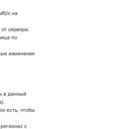
Мб/с на
 от сервера.
ница по
ные изменения
ы в данный
).
н есть, чтобы
регионах с