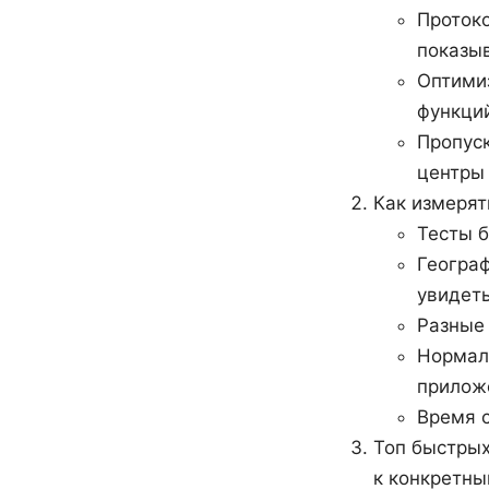
Протоко
показы
Оптимиз
функций
Пропуск
центры
Как измерят
Тесты б
Географ
увидеть
Разные 
Нормали
прилож
Время с
Топ быстрых
к конкретны