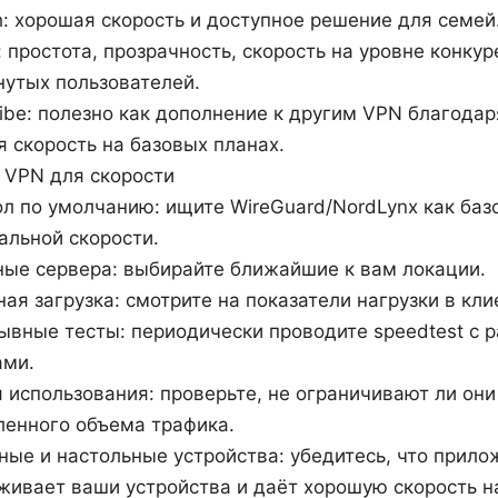
h: хорошая скорость и доступное решение для семей
: простота, прозрачность, скорость на уровне конку
нутых пользователей.
ibe: полезно как дополнение к другим VPN благода
 скорость на базовых планах.
 VPN для скорости
л по умолчанию: ищите WireGuard/NordLynx как ба
альной скорости.
ные сервера: выбирайте ближайшие к вам локации.
ая загрузка: смотрите на показатели нагрузки в кл
ывные тесты: периодически проводите speedtest с 
ами.
 использования: проверьте, не ограничивают ли они
ленного объема трафика.
ые и настольные устройства: убедитесь, что прило
ивает ваши устройства и даёт хорошую скорость на