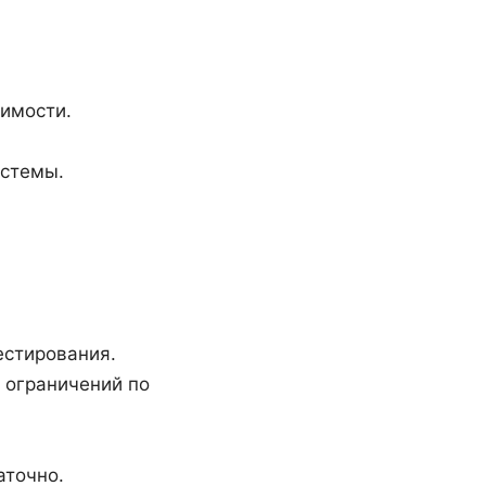
димости.
истемы.
естирования.
 ограничений по
аточно.