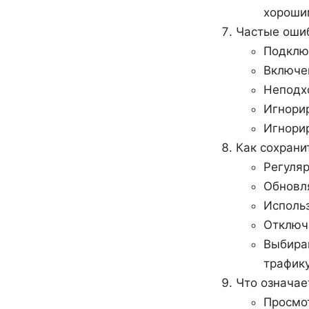
хороши
Частые ошиб
Подклю
Включен
Неподхо
Игнори
Игнори
Как сохрани
Регуляр
Обновл
Использ
Отключ
Выбирай
трафику
Что означае
Просмот