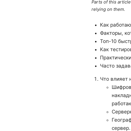
Parts of this artic
relying on them.
Как работаю
Факторы, ко
Топ-10 быст
Как тестиро
Практически
Часто задав
Что влияет 
Шифров
наклад
работаю
Серверн
Геогра
сервер.