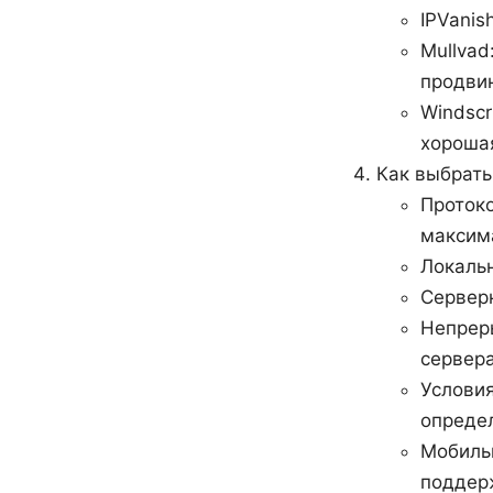
IPVanis
Mullvad
продви
Windscr
хорошая
Как выбрать
Протоко
максим
Локаль
Серверн
Непрер
сервер
Условия
опреде
Мобильн
поддерж