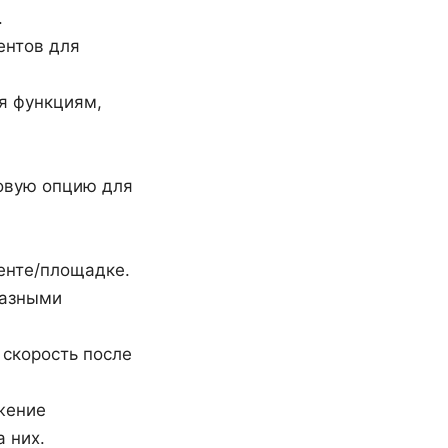
.
рентов для
ря функциям,
зовую опцию для
иенте/площадке.
разными
 скорость после
жение
 них.