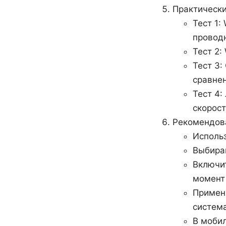
Практически
Тест 1:
провод
Тест 2:
Тест 3:
сравнен
Тест 4
скорост
Рекомендов
Использ
Выбирай
Включи
момент 
Применя
систем
В мобил