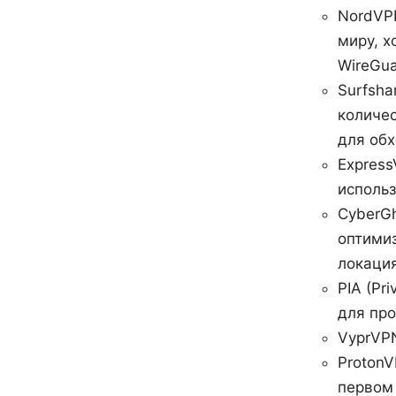
NordVPN
миру, х
WireGua
Surfsha
количес
для обх
Express
использ
CyberGh
оптимиз
локация
PIA (Pr
для про
VyprVPN
ProtonV
первом 