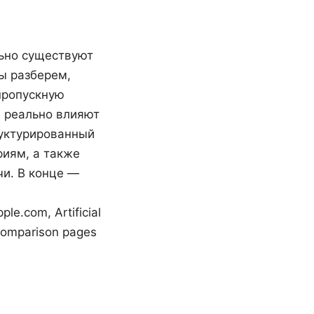
льно существуют
мы разберем,
пропускную
и реально влияют
руктурированный
риям, а также
и. В конце —
e.com, Artificial
N comparison pages