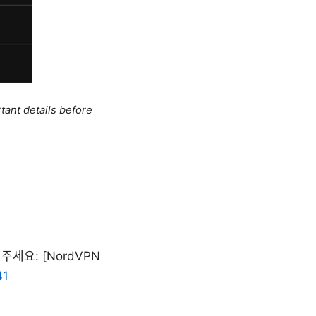
tant details before
세요: [NordVPN
41