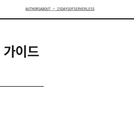
AUTHORS
ABOUT — 25DAYSOFSERVERLESS
벽 가이드