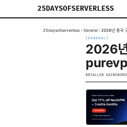
25DAYSOFSERVERLESS
25daysofserverless
›
General
›
2026년 중국 
[
GENERAL
]
2026
purev
BRIALLEN GAINSBORO