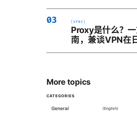
03
[
VPNS
]
Proxy是什么
南，兼谈VPN在日
More topics
CATEGORIES
General
(
English
)