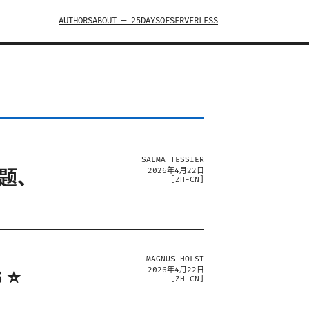
AUTHORS
ABOUT — 25DAYSOFSERVERLESS
SALMA TESSIER
问题、
2026年4月22日
[
ZH-CN
]
MAGNUS HOLST
 ⭐
2026年4月22日
[
ZH-CN
]