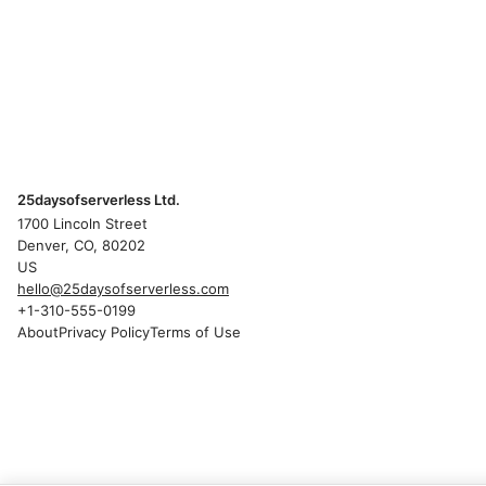
25daysofserverless Ltd.
1700 Lincoln Street
Denver, CO, 80202
US
hello@25daysofserverless.com
+1-310-555-0199
About
Privacy Policy
Terms of Use