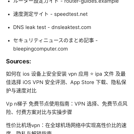
ルーター設定ガイド - router-guides.example
速度測定サイト - speedtest.net
DNS leak test - dnsleaktest.com
セキュリティニュースのまとめ記事 -
bleepingcomputer.com
Sources:
如何在 ios 设备上安全安装 vpn 应用 ⭐ ipa 文件 及最
佳选择 iOS VPN 安全评测、App Store 下载、隐私保
护与速度对比
Vp n梯子 免费节点使用指南：VPN 选择、免费节点风
险、付费方案对比与实操步骤
性价比机场vpn：在全球机场网络中实现高性价比的速
度、隐私与解锁指南