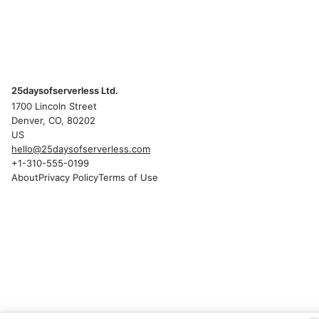
25daysofserverless Ltd.
1700 Lincoln Street
Denver, CO, 80202
US
hello@25daysofserverless.com
+1-310-555-0199
About
Privacy Policy
Terms of Use