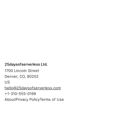
25daysofserverless Ltd.
1700 Lincoln Street
Denver, CO, 80202
US
hello@25daysofserverless.com
+1-310-555-0199
About
Privacy Policy
Terms of Use