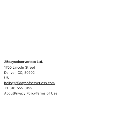
25daysofserverless Ltd.
1700 Lincoln Street
Denver, CO, 80202
US
hello@25daysofserverless.com
+1-310-555-0199
About
Privacy Policy
Terms of Use