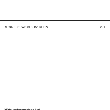
© 2026 25DAYSOFSERVERLESS
V.1
25daysofserverless Ltd.