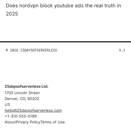
Does nordvpn block youtube ads the real truth in
2025
© 2026 25DAYSOFSERVERLESS
V.1
25daysofserverless Ltd.
1700 Lincoln Street
Denver, CO, 80202
US
hello@25daysofserverless.com
+1-310-555-0199
About
Privacy Policy
Terms of Use