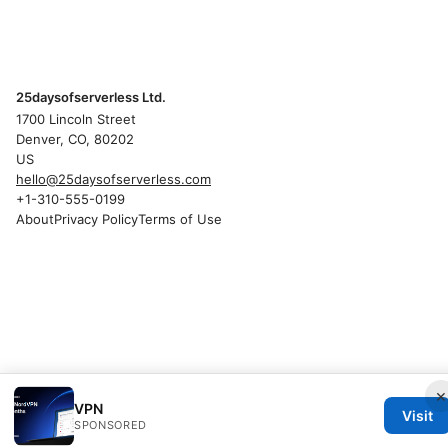
25daysofserverless Ltd.
1700 Lincoln Street
Denver, CO, 80202
US
hello@25daysofserverless.com
+1-310-555-0199
About
Privacy Policy
Terms of Use
×
VPN
Visit
SPONSORED