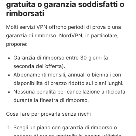
gratuita o garanzia soddisfatti o
rimborsati
Molti servizi VPN offrono periodi di prova o una
garanzia di rimborso. NordVPN, in particolare,
propone:
Garanzia di rimborso entro 30 giorni (a
seconda dell’offerta).
Abbonamenti mensili, annuali o biennali con
disponibilità di prezzo ridotto sui piani lunghi.
Nessuna penalità per cancellazione anticipata
durante la finestra di rimborso.
Cosa fare per provarla senza rischi
Scegli un piano con garanzia di rimborso o
periodo di prova: controlla la pagina ufficiale