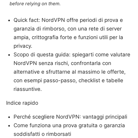
before relying on them.
Quick fact: NordVPN offre periodi di prova e
garanzia di rimborso, con una rete di server
ampia, crittografia forte e funzioni utili per la
privacy.
Scopo di questa guida: spiegarti come valutare
NordVPN senza rischi, confrontarla con
alternative e sfruttarne al massimo le offerte,
con esempi passo-passo, checklist e tabelle
riassuntive.
Indice rapido
Perché scegliere NordVPN: vantaggi principali
Come funziona una prova gratuita o garanzia
soddisfatti o rimborsati