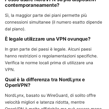
contemporaneamente?
Sì, la maggior parte dei piani permette più
connessioni simultanee (il numero esatto dipende
dal piano).
È legale utilizzare una VPN ovunque?
In gran parte dei paesi è legale. Alcuni paesi
hanno restrizioni o regolamentazioni specifiche.
Verifica le norme locali prima di utilizzare una
VPN.
Qual è la differenza tra NordLynx e
OpenVPN?
NordLynx, basato su WireGuard, di solito offre
velocità migliori e latenza ridotta, mentre
OpenVPN è molto affidabile ma può essere meno