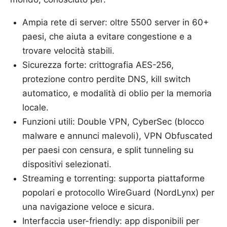
Ampia rete di server: oltre 5500 server in 60+
paesi, che aiuta a evitare congestione e a
trovare velocità stabili.
Sicurezza forte: crittografia AES-256,
protezione contro perdite DNS, kill switch
automatico, e modalità di oblio per la memoria
locale.
Funzioni utili: Double VPN, CyberSec (blocco
malware e annunci malevoli), VPN Obfuscated
per paesi con censura, e split tunneling su
dispositivi selezionati.
Streaming e torrenting: supporta piattaforme
popolari e protocollo WireGuard (NordLynx) per
una navigazione veloce e sicura.
Interfaccia user-friendly: app disponibili per