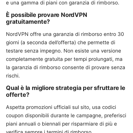
e una gamma di piani con garanzia di rimborso.
È possibile provare NordVPN
gratuitamente?
NordVPN offre una garanzia di rimborso entro 30
giorni (a seconda dell’offerta) che permette di
testare senza impegno. Non esiste una versione
completamente gratuita per tempi prolungati, ma
la garanzia di rimborso consente di provare senza
rischi.
Qual è la migliore strategia per sfruttare le
offerte?
Aspetta promozioni ufficiali sul sito, usa codici
coupon disponibili durante le campagne, preferisci
piani annuali o biennali per risparmiare di più e
verifica sempre i termini di rimborso.