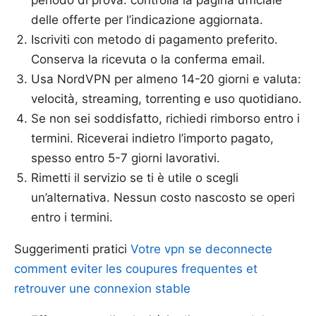
delle offerte per l’indicazione aggiornata.
Iscriviti con metodo di pagamento preferito.
Conserva la ricevuta o la conferma email.
Usa NordVPN per almeno 14-20 giorni e valuta:
velocità, streaming, torrenting e uso quotidiano.
Se non sei soddisfatto, richiedi rimborso entro i
termini. Riceverai indietro l’importo pagato,
spesso entro 5-7 giorni lavorativi.
Rimetti il servizio se ti è utile o scegli
un’alternativa. Nessun costo nascosto se operi
entro i termini.
Suggerimenti pratici
Votre vpn se deconnecte
comment eviter les coupures frequentes et
retrouver une connexion stable