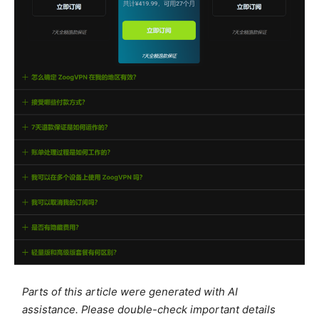
Parts of this article were generated with AI
assistance. Please double-check important details