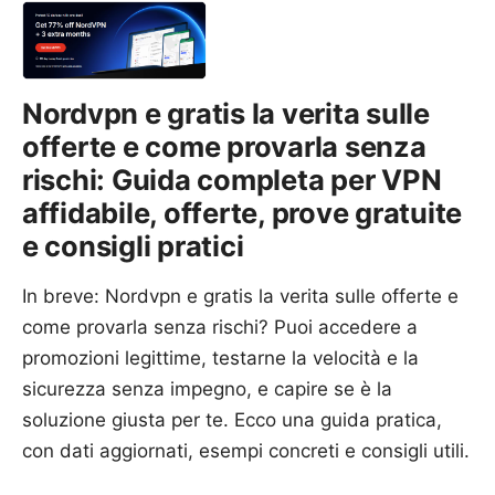
Nordvpn e gratis la verita sulle
offerte e come provarla senza
rischi: Guida completa per VPN
affidabile, offerte, prove gratuite
e consigli pratici
In breve: Nordvpn e gratis la verita sulle offerte e
come provarla senza rischi? Puoi accedere a
promozioni legittime, testarne la velocità e la
sicurezza senza impegno, e capire se è la
soluzione giusta per te. Ecco una guida pratica,
con dati aggiornati, esempi concreti e consigli utili.