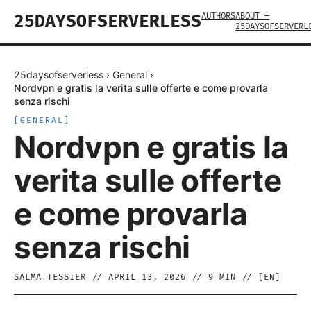
AUTHORS
ABOUT —
25DAYSOFSERVERLESS
25DAYSOFSERVERL
25daysofserverless
›
General
›
Nordvpn e gratis la verita sulle offerte e come provarla
senza rischi
[
GENERAL
]
Nordvpn e gratis la
verita sulle offerte
e come provarla
senza rischi
SALMA TESSIER
//
APRIL 13, 2026
//
9
MIN // [
EN
]