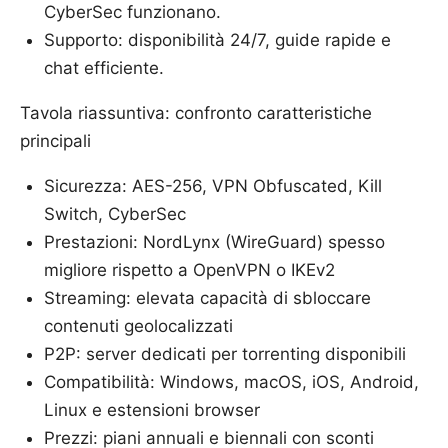
CyberSec funzionano.
Supporto: disponibilità 24/7, guide rapide e
chat efficiente.
Tavola riassuntiva: confronto caratteristiche
principali
Sicurezza: AES-256, VPN Obfuscated, Kill
Switch, CyberSec
Prestazioni: NordLynx (WireGuard) spesso
migliore rispetto a OpenVPN o IKEv2
Streaming: elevata capacità di sbloccare
contenuti geolocalizzati
P2P: server dedicati per torrenting disponibili
Compatibilità: Windows, macOS, iOS, Android,
Linux e estensioni browser
Prezzi: piani annuali e biennali con sconti