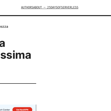
AUTHORS
ABOUT — 25DAYSOFSERVERLESS
rezza
a
massima