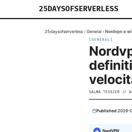
25DAYSOFSERVERLESS
25daysofserverless
›
General
›
Nordvpn e wir
[
GENERAL
]
Nordvp
definit
veloci
SALMA TESSIER
//
A
Published:
2026-