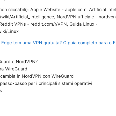
i non cliccabili): Apple Website - apple.com, Artificial Int
/wiki/Artificial_intelligence, NordVPN ufficiale - nordv
Reddit VPNs - reddit.com/r/VPN, Guida Linux -
iki/Linux
t Edge tem uma VPN gratuita? O guia completo para o 
Guard e NordVPN?
na WireGuard
a cambia in NordVPN con WireGuard
passo-passo per i principali sistemi operativi
s