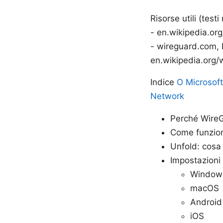
Risorse utili (test
- en.wikipedia.org
- wireguard.com, 
en.wikipedia.org/w
Indice
O Microsof
Network
Perché Wire
Come funzio
Unfold: cos
Impostazioni 
Window
macOS
Android
iOS