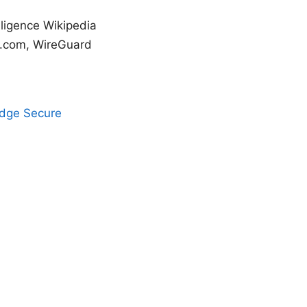
elligence Wikipedia
pn.com, WireGuard
Edge Secure