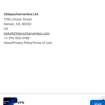
25daysofserverless Ltd.
1700 Lincoln Street
Denver, CO, 80202
US
hello@25daysofserverless.com
+1-310-555-0199
About
Privacy Policy
Terms of Use
×
VPN
Visit