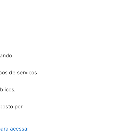
tando
cos de serviços
blicos,
posto por
para acessar