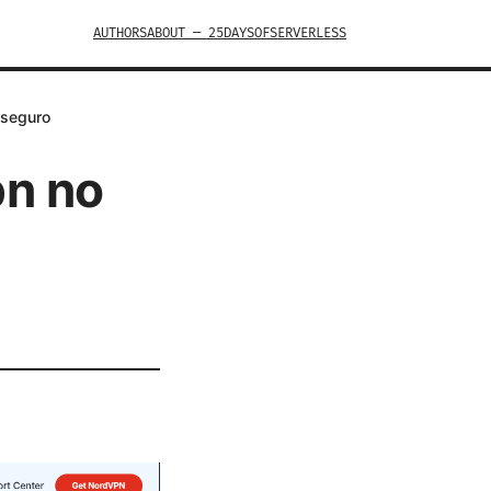
AUTHORS
ABOUT — 25DAYSOFSERVERLESS
 seguro
pn no