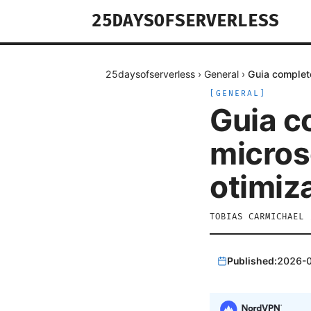
25DAYSOFSERVERLESS
25daysofserverless
›
General
›
Guia complet
[
GENERAL
]
Guia c
micros
otimiz
TOBIAS CARMICHAEL
Published:
2026-