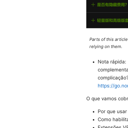
Parts of this artic
relying on them.
Nota rápida:
complementar
complicação?
https://go.n
O que vamos cobri
Por que usar
Como habilit
Extensões VP