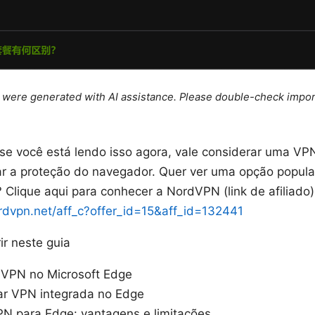
le were generated with AI assistance. Please double-check impor
 se você está lendo isso agora, vale considerar uma VPN
 a proteção do navegador. Quer ver uma opção popul
 Clique aqui para conhecer a NordVPN (link de afiliado)
ordvpn.net/aff_c?offer_id=15&aff_id=132441
r neste guia
 VPN no Microsoft Edge
ar VPN integrada no Edge
N para Edge: vantagens e limitações