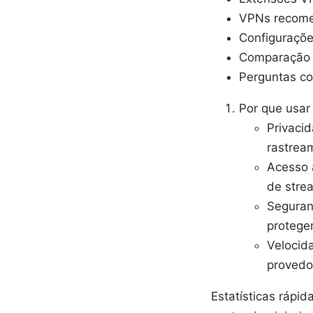
VPNs recome
Configuraçõe
Comparação e
Perguntas c
Por que usar
Privaci
rastream
Acesso 
de strea
Seguranç
protege
Velocid
provedor
Estatísticas rápi