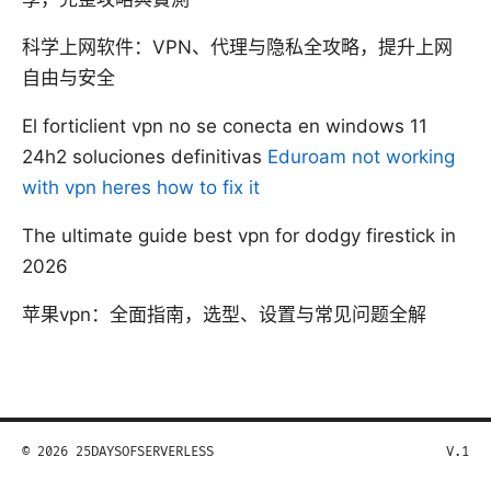
科学上网软件：VPN、代理与隐私全攻略，提升上网
自由与安全
El forticlient vpn no se conecta en windows 11
24h2 soluciones definitivas
Eduroam not working
with vpn heres how to fix it
The ultimate guide best vpn for dodgy firestick in
2026
苹果vpn：全面指南，选型、设置与常见问题全解
© 2026 25DAYSOFSERVERLESS
V.1