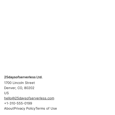
25daysofserverless Ltd.
1700 Lincoln Street
Denver, CO, 80202
US
hello@25daysofserverless.com
+1-310-555-0199
About
Privacy Policy
Terms of Use