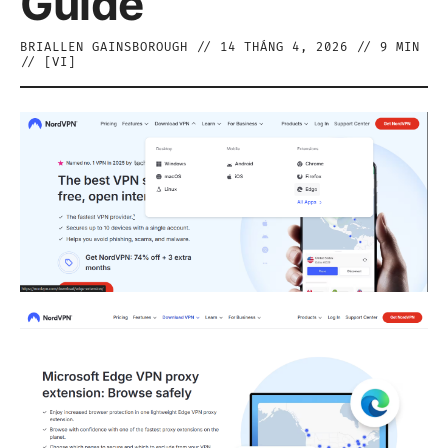
Guide
BRIALLEN GAINSBOROUGH
//
14 THÁNG 4, 2026
//
9
MIN
// [
VI
]