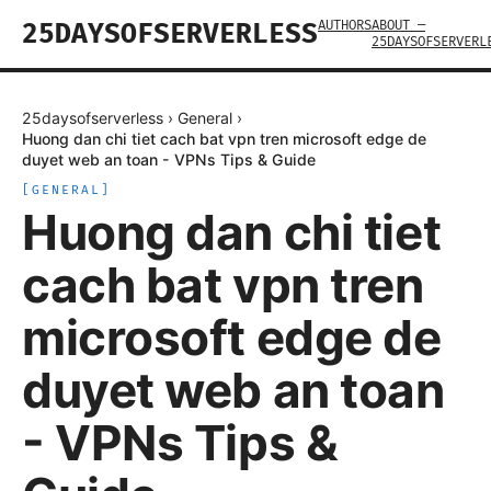
AUTHORS
ABOUT —
25DAYSOFSERVERLESS
25DAYSOFSERVERL
25daysofserverless
›
General
›
Huong dan chi tiet cach bat vpn tren microsoft edge de
duyet web an toan - VPNs Tips & Guide
[
GENERAL
]
Huong dan chi tiet
cach bat vpn tren
microsoft edge de
duyet web an toan
- VPNs Tips &