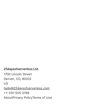
25daysofserverless Ltd.
1700 Lincoln Street
Denver, CO, 80202
US
hello@25daysofserverless.com
+1-310-555-0199
About
Privacy Policy
Terms of Use