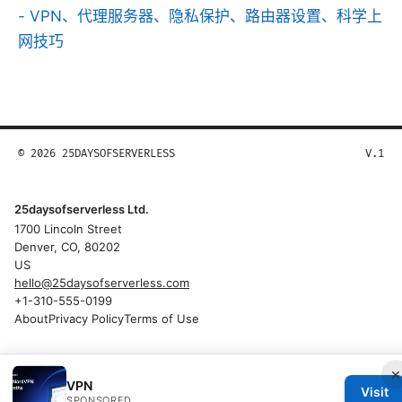
- VPN、代理服务器、隐私保护、路由器设置、科学上
网技巧
© 2026 25DAYSOFSERVERLESS
V.1
25daysofserverless Ltd.
1700 Lincoln Street
Denver, CO, 80202
US
hello@25daysofserverless.com
+1-310-555-0199
About
Privacy Policy
Terms of Use
×
VPN
Visit
SPONSORED