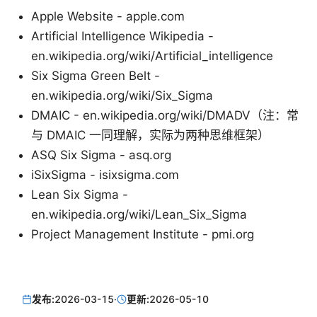
Apple Website - apple.com
Artificial Intelligence Wikipedia -
en.wikipedia.org/wiki/Artificial_intelligence
Six Sigma Green Belt -
en.wikipedia.org/wiki/Six_Sigma
DMAIC - en.wikipedia.org/wiki/DMADV（注：常
与 DMAIC 一同理解，实际为两种思维框架）
ASQ Six Sigma - asq.org
iSixSigma - isixsigma.com
Lean Six Sigma -
en.wikipedia.org/wiki/Lean_Six_Sigma
Project Management Institute - pmi.org
发布:
2026-03-15
·
更新:
2026-05-10