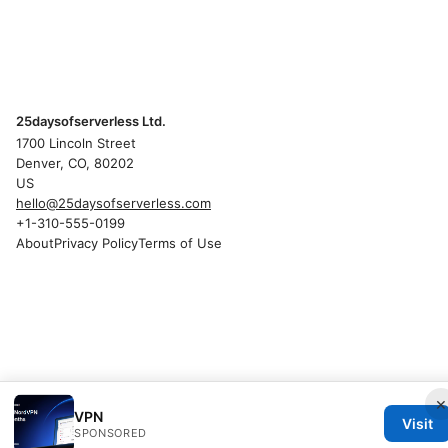
25daysofserverless Ltd.
1700 Lincoln Street
Denver, CO, 80202
US
hello@25daysofserverless.com
+1-310-555-0199
About
Privacy Policy
Terms of Use
×
VPN
Visit
SPONSORED