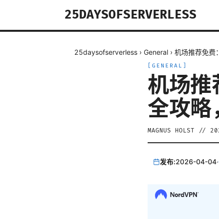
25DAYSOFSERVERLESS
25daysofserverless
›
General
›
机场推荐免费
[
GENERAL
]
机场推
全攻略
MAGNUS HOLST
//
2
发布:
2026-04-04
·