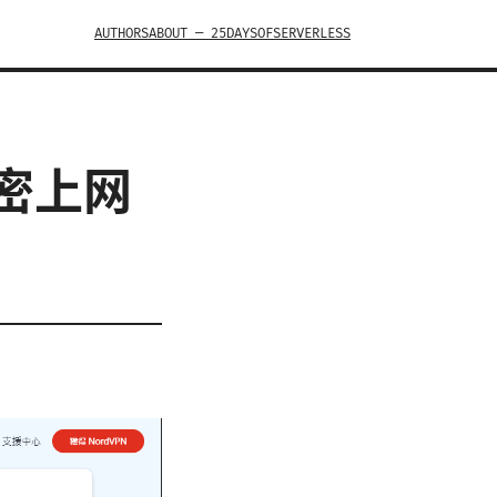
AUTHORS
ABOUT — 25DAYSOFSERVERLESS
密上网