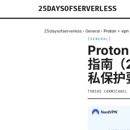
25DAYSOFSERVERLESS
25daysofserverless
›
General
›
Proton 
[
GENERAL
]
Prot
指南（
私保护
TOBIAS CARMICHAEL