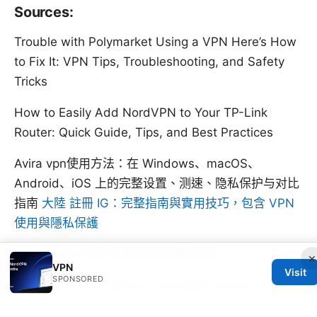
Sources:
Trouble with Polymarket Using a VPN Here’s How
to Fix It: VPN Tips, Troubleshooting, and Safety
Tricks
How to Easily Add NordVPN to Your TP-Link
Router: Quick Guide, Tips, and Best Practices
Avira vpn使用方法：在 Windows、macOS、
Android、iOS 上的完整设置、测速、隐私保护与对比
指南
大陸 註冊 IG：完整指南與實用技巧，包含 VPN
使用與隱私保護
Bigbearvpn下载: 全面指南与最新实测
×
VPN
Visit
SPONSORED
Is Using a VPN Safe for Your IMAP Server Lets
Break It Down