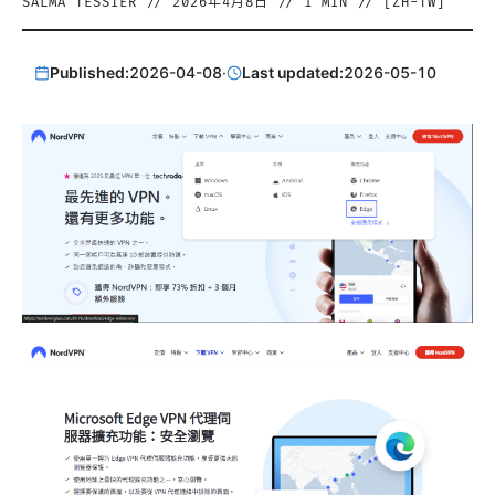
SALMA TESSIER
//
2026年4月8日
//
1
MIN // [
ZH-TW
]
Published:
2026-04-08
·
Last updated:
2026-05-10