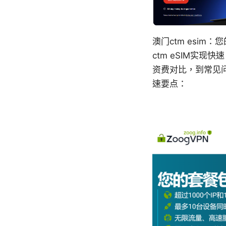
澳门ctm esi
ctm eSIM实
资费对比，到常见
速要点：