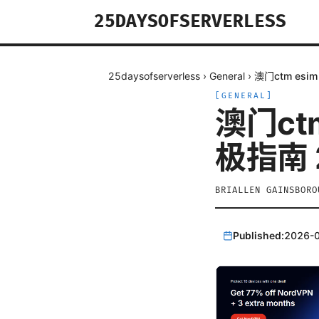
25DAYSOFSERVERLESS
25daysofserverless
›
General
›
澳门ctm es
[
GENERAL
]
澳门ct
极指南 
BRIALLEN GAINSBORO
Published:
2026-