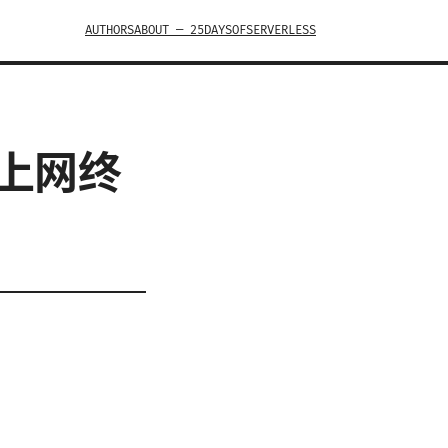
AUTHORS
ABOUT — 25DAYSOFSERVERLESS
忧上网终