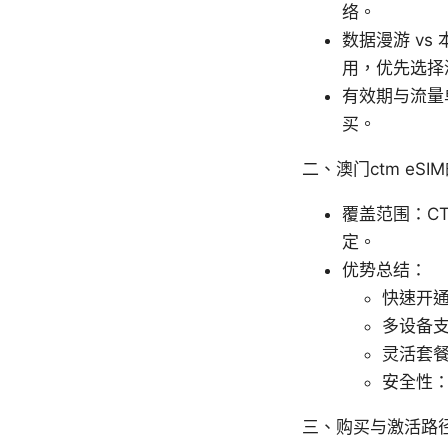
络。
数据漫游 v
用，优先选择
有效期与流量
买。
二、澳门ctm eS
覆盖范围：C
定。
优势总结：
快速开通
多设备支
灵活套
安全性：
三、购买与激活路径