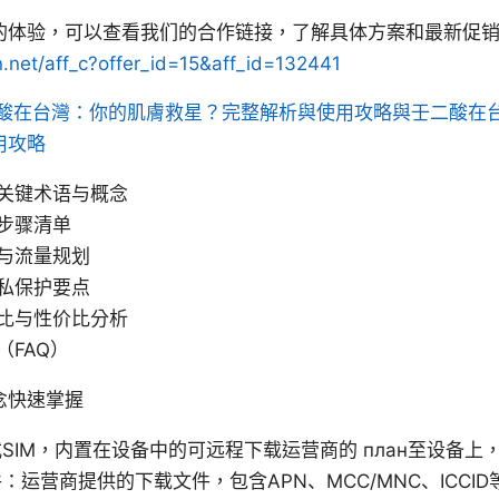
的体验，可以查看我们的合作链接，了解具体方案和最新促
n.net/aff_c?offer_id=15&aff_id=132441
酸在台灣：你的肌膚救星？完整解析與使用攻略與壬二酸在
用攻略
关键术语与概念
步骤清单
与流量规划
私保护要点
比与性价比分析
（FAQ）
念快速掌握
式SIM，内置在设备中的可远程下载运营商的 план至设备上
件：运营商提供的下载文件，包含APN、MCC/MNC、ICCI