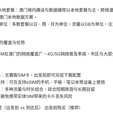
s 本地套餐：澳门境内通话与数据通常以本地套餐为主，跨境
澳门本地数据方案。
单位：多数套餐以日、周、月为单位，流量以GB为单位，注
IM的覆盖与优势
TM在澳门的网络覆盖广，4G/5G网络普及率高，市区与大
：无需取SIM卡，出发前即可完成下载配置
持：可在支持eSIM的手机、平板、笔记本等设备上使用
餐：多种流量与时长组合，适合短期旅游与长期驻留
避免携带实体SIM带来的卡片丢失风险
（出发前 vs 到达后） 出发前购买（推荐）