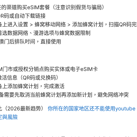
任的渠道购买eSIM套餐（注意识别假货与骗局）
QR码或自动下载链接
上进入设置 > 蜂窝移动网络 > 添加蜂窝计划，扫描QR码
首选数据网络、漫游选项与蜂窝数据限制
澳门后排队时间，直接使用
TM门市或授权分销点购买实体或电子eSIM卡
激活信息（QR码或兑换码）
备上添加蜂窝计划，完成激活
备需要先取消当前蜂窝计划再添加新计划，避免网络冲突
（2026最新趋势）
你所在的国家地区还不能使用youtube m
定與風險