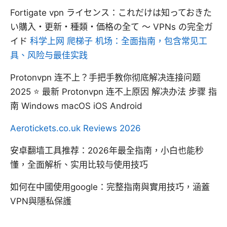
Fortigate vpn ライセンス：これだけは知っておきた
い購入・更新・種類・価格の全て 〜 VPNs の完全ガ
イド
科学上网 爬梯子 机场：全面指南，包含常见工
具、风险与最佳实践
Protonvpn 连不上？手把手教你彻底解决连接问题
2025 ⭐ 最新 Protonvpn 连不上原因 解决办法 步骤 指
南 Windows macOS iOS Android
Aerotickets.co.uk Reviews 2026
安卓翻墙工具推荐：2026年最全指南，小白也能秒
懂，全面解析、实用比较与使用技巧
如何在中國使用google：完整指南與實用技巧，涵蓋
VPN與隱私保護