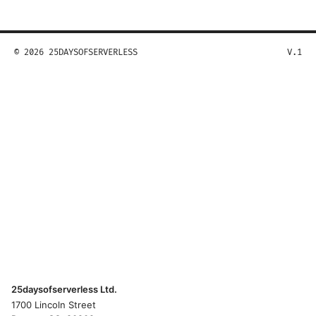
© 2026 25DAYSOFSERVERLESS
V.1
25daysofserverless Ltd.
1700 Lincoln Street