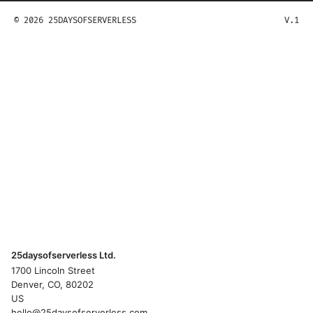
© 2026 25DAYSOFSERVERLESS
V.1
25daysofserverless Ltd.
1700 Lincoln Street
Denver, CO, 80202
US
hello@25daysofserverless.com