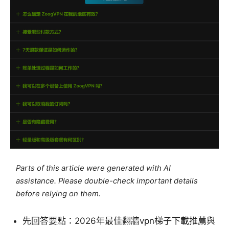
Parts of this article were generated with AI
assistance. Please double-check important details
before relying on them.
先回答要點：2026年最佳翻牆vpn梯子下載推薦與