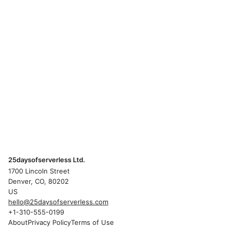
25daysofserverless Ltd.
1700 Lincoln Street
Denver, CO, 80202
US
hello@25daysofserverless.com
+1-310-555-0199
About
Privacy Policy
Terms of Use