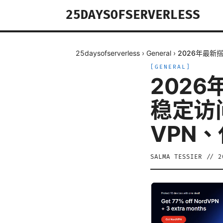
25DAYSOFSERVERLESS
25daysofserverless
›
General
›
2026年最
[
GENERAL
]
202
稳定访
VPN
SALMA TESSIER
//
2