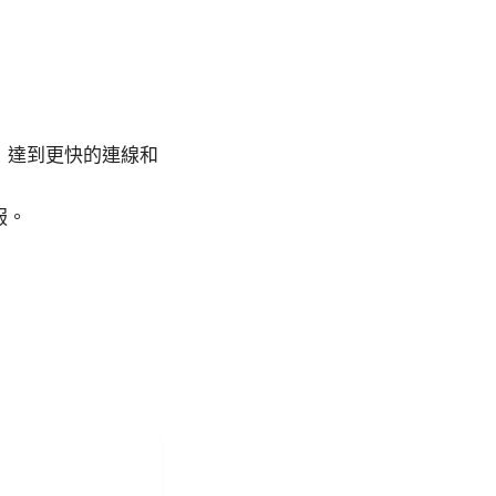
，達到更快的連線和
服。