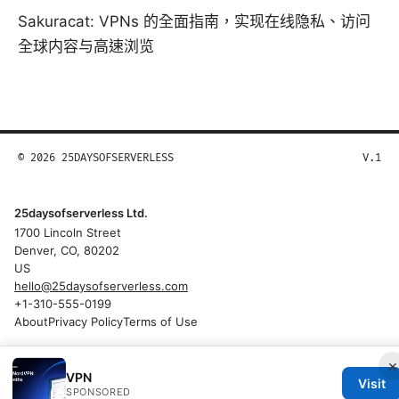
Sakuracat: VPNs 的全面指南，实现在线隐私、访问
全球内容与高速浏览
© 2026 25DAYSOFSERVERLESS
V.1
25daysofserverless Ltd.
1700 Lincoln Street
Denver, CO, 80202
US
hello@25daysofserverless.com
+1-310-555-0199
About
Privacy Policy
Terms of Use
×
VPN
Visit
SPONSORED