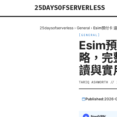
25DAYSOFSERVERLESS
25daysofserverless
›
General
›
Esim預付卡
[
GENERAL
]
Esim
略，完
讀與實
TARIQ ASHWORTH
//
Published:
2026-