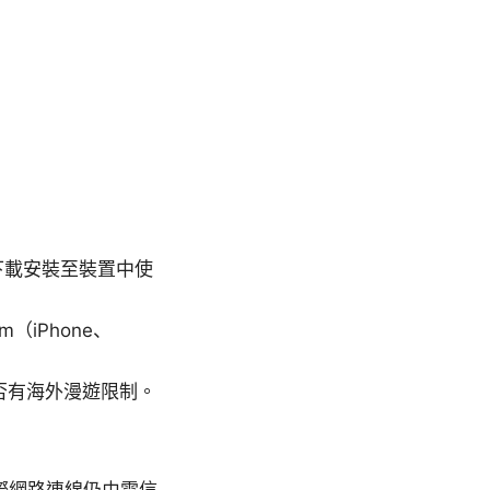
子下載安裝至裝置中使
（iPhone、
否有海外漫遊限制。
實際網路連線仍由電信