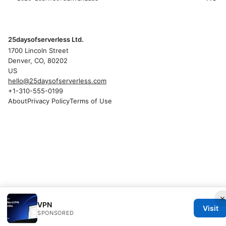
25daysofserverless Ltd.
1700 Lincoln Street
Denver, CO, 80202
US
hello@25daysofserverless.com
+1-310-555-0199
About
Privacy Policy
Terms of Use
×
VPN
Visit
SPONSORED