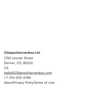
25daysofserverless Ltd.
1700 Lincoln Street
Denver, CO, 80202
US
hello@25daysofserverless.com
+1-310-555-0199
About
Privacy Policy
Terms of Use