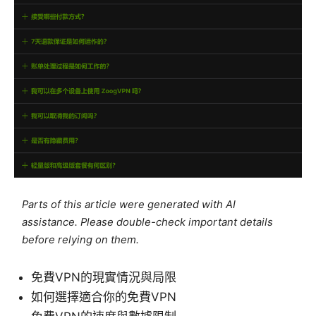
Parts of this article were generated with AI
assistance. Please double-check important details
before relying on them.
免費VPN的現實情況與局限
如何選擇適合你的免費VPN