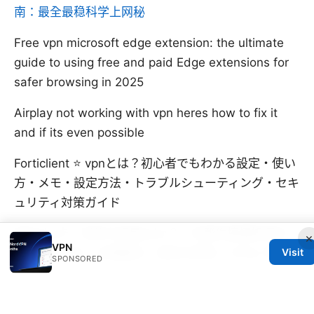
南：最全最稳科学上网秘
Free vpn microsoft edge extension: the ultimate
guide to using free and paid Edge extensions for
safer browsing in 2025
Airplay not working with vpn heres how to fix it
and if its even possible
Forticlient ⭐ vpnとは？初心者でもわかる設定・使い
方・メモ・設定方法・トラブルシューティング・セキ
ュリティ対策ガイド
申办sim卡：实体卡还是esim？一文帮你搞懂如何办
×
VPN
理！完整对比、办理要点、成本与风险｜VPNs 专题
Visit
SPONSORED