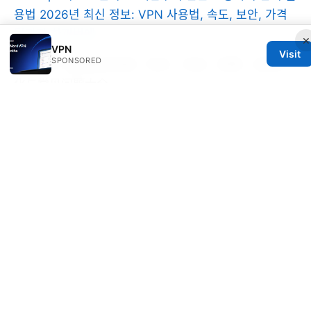
용법 2026년 최신 정보: VPN 사용법, 속도, 보안, 가격
팁까지 한꺼번에
×
VPN
Visit
SPONSORED
小牛 vpn 官网使用指南：购买、安装、配置、速度优
化与常见问题大全
© 2026 25DAYSOFSERVERLESS
V.1
25daysofserverless Ltd.
1700 Lincoln Street
Denver, CO, 80202
US
hello@25daysofserverless.com
+1-310-555-0199
About
Privacy Policy
Terms of Use