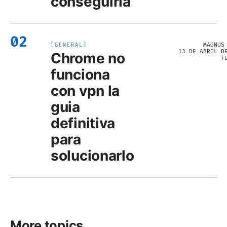
conseguirla
02
MAGNUS
[
GENERAL
]
13 DE ABRIL D
Chrome no
[
funciona
con vpn la
guia
definitiva
para
solucionarlo
More topics