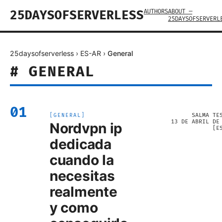
AUTHORS
ABOUT —
25DAYSOFSERVERLESS
25DAYSOFSERVERL
25daysofserverless
›
ES-AR
›
General
#
GENERAL
01
SALMA TE
[
GENERAL
]
13 DE ABRIL DE
Nordvpn ip
[
E
dedicada
cuando la
necesitas
realmente
y como