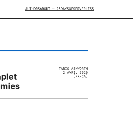
AUTHORS
ABOUT — 25DAYSOFSERVERLESS
TARIQ ASHWORTH
2 AVRIL 2026
mplet
[
FR-CA
]
omies