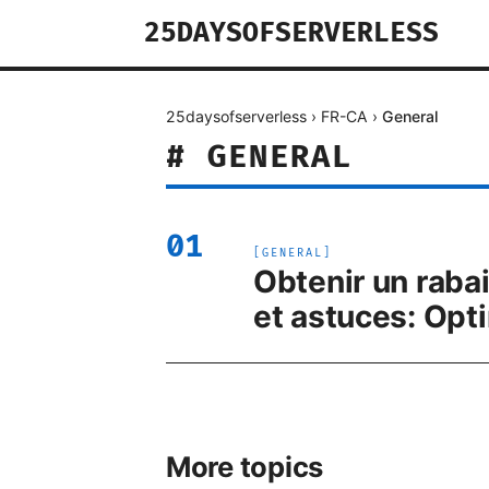
25DAYSOFSERVERLESS
25daysofserverless
›
FR-CA
›
General
#
GENERAL
01
[
GENERAL
]
Obtenir un raba
et astuces: Opt
More topics