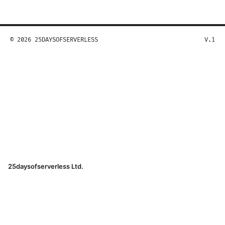
© 2026 25DAYSOFSERVERLESS
V.1
25daysofserverless Ltd.
1700 Lincoln Street
Denver, CO, 80202
US
hello@25daysofserverless.com
+1-310-555-0199