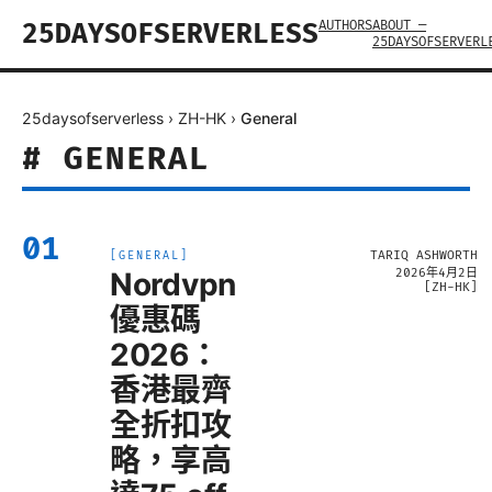
AUTHORS
ABOUT —
25DAYSOFSERVERLESS
25DAYSOFSERVERL
25daysofserverless
›
ZH-HK
›
General
#
GENERAL
01
TARIQ ASHWORTH
[
GENERAL
]
Nordvpn
2026年4月2日
[
ZH-HK
]
優惠碼
2026：
香港最齊
全折扣攻
略，享高