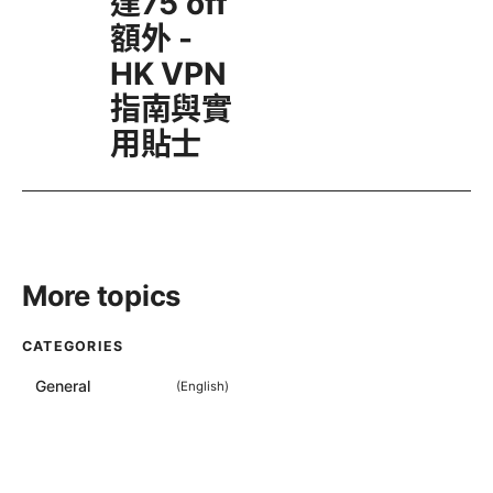
達75 off
額外 -
HK VPN
指南與實
用貼士
More topics
CATEGORIES
General
(
English
)