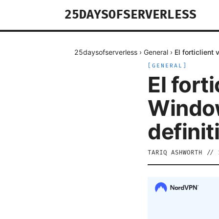
25DAYSOFSERVERLESS
25daysofserverless
›
General
›
El forticlien
[
GENERAL
]
El fort
Window
definit
TARIQ ASHWORTH
//