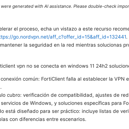
le were generated with AI assistance. Please double-check impor
celerar el proceso, echa un vistazo a este recurso reco
ttps://go.nordvpn.net/aff_c?offer_id=15&aff_id=132441
.
 mantener la seguridad en la red mientras solucionas p
rticlient vpn no se conecta en windows 11 24h2 solucione
conexión común: FortiClient falla al establecer la VPN
.
ulo cubro: verificación de compatibilidad, ajustes de re
 servicios de Windows, y soluciones específicas para For
o está diseñado para ser práctico: incluye listas de ver
blas con diferencias entre escenarios.