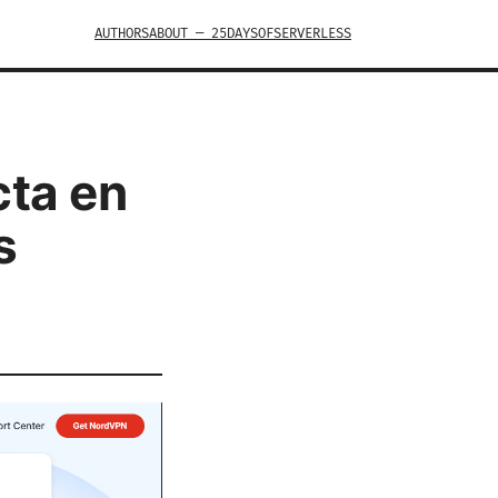
AUTHORS
ABOUT — 25DAYSOFSERVERLESS
cta en
s