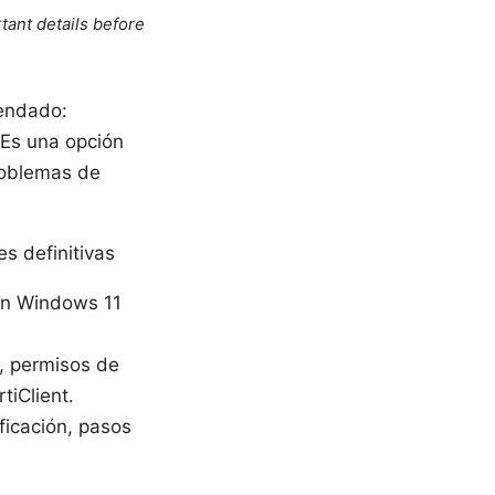
tant details before
mendado:
 Es una opción
roblemas de
s definitivas
 en Windows 11
d, permisos de
tiClient.
ificación, pasos