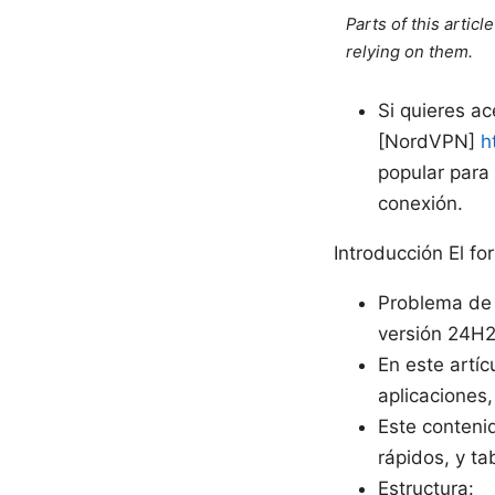
Parts of this artic
relying on them.
Si quieres a
[NordVPN]
h
popular para
conexión.
Introducción El fo
Problema de 
versión 24H2
En este artíc
aplicaciones,
Este contenid
rápidos, y ta
Estructura: