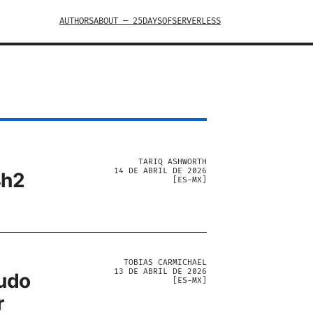
AUTHORS
ABOUT — 25DAYSOFSERVERLESS
TARIQ ASHWORTH
14 DE ABRIL DE 2026
4h2
[
ES-MX
]
TOBIAS CARMICHAEL
13 DE ABRIL DE 2026
cudo
[
ES-MX
]
r