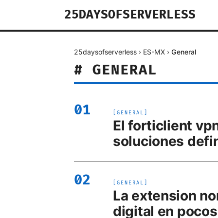
25DAYSOFSERVERLESS
25daysofserverless
›
ES-MX
›
General
#
GENERAL
01
[
GENERAL
]
El forticlient 
soluciones defin
02
[
GENERAL
]
La extension no
digital en pocos