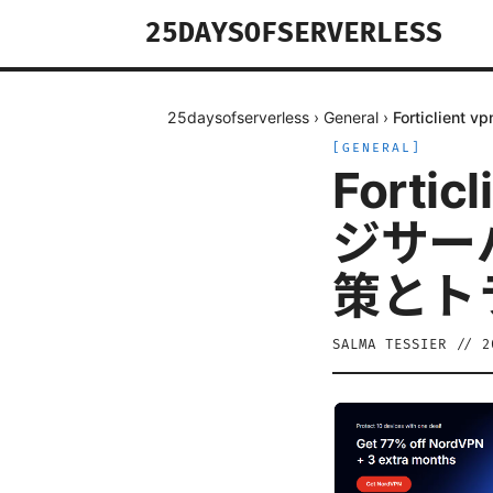
25DAYSOFSERVERLESS
25daysofserverless
›
General
›
Forticl
[
GENERAL
]
Forti
ジサー
策とト
SALMA TESSIER
//
2