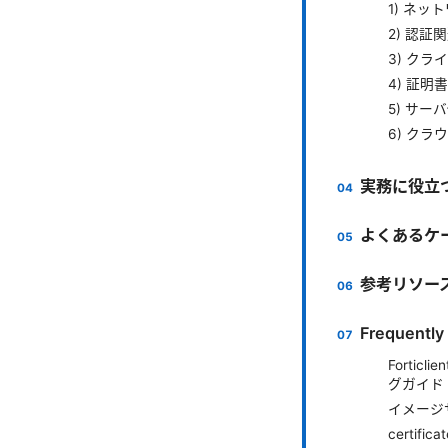
1) ネッ
2) 認証
3) ク
4) 証明
5) サー
6) ク
実務に役立
よくあるケ
参考リソー
Frequently
Forti
グガイド
イメージ
certi