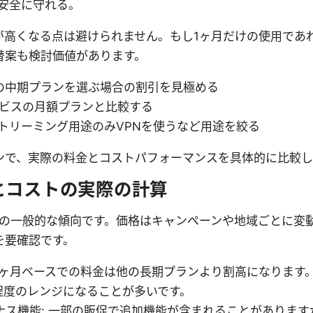
安全に守れる。
が高くなる点は避けられません。もし1ヶ月だけの使用であ
替案も検討価値があります。
月の中期プランを選ぶ場合の割引を見極める
ービスの月額プランと比較する
トリーミング用途のみVPNを使うなど用途を絞る
ンで、実際の料金とコストパフォーマンスを具体的に比較し
とコストの実際の計算
時点の一般的な傾向です。価格はキャンペーンや地域ごとに変
を要確認です。
 1ヶ月ベースでの料金は他の長期プランより割高になります
SD程度のレンジになることが多いです。
ボーナス機能: 一部の販促で追加機能が含まれることがありま