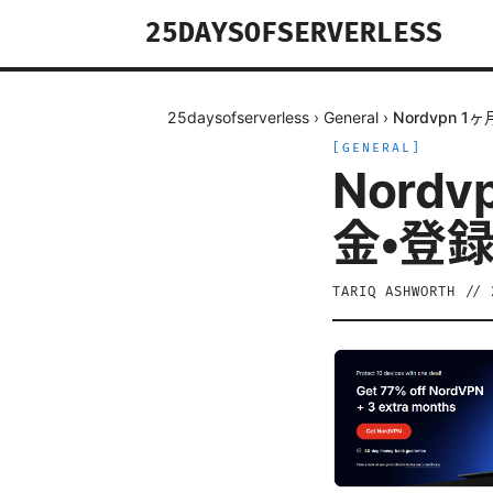
25DAYSOFSERVERLESS
25daysofserverless
›
General
›
Nordvpn
[
GENERAL
]
Nord
金・登
TARIQ ASHWORTH
//