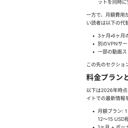
ットを同時に
一方で、月額費用
い読者は以下の代
3ヶ月・6ヶ
別のVPNサ
一部の動画ス
この先のセクショ
料金プラン
以下は2026年
イトでの最新情報
月額プラン:
12〜15 U
1ヶ月 + 