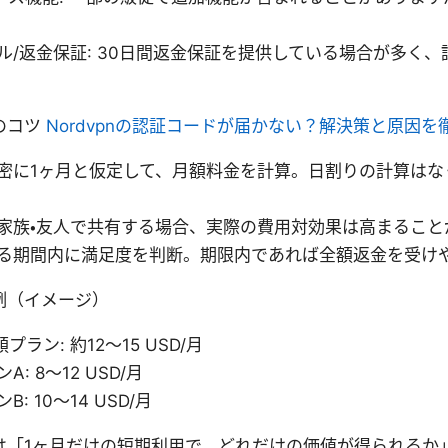
ル/返金保証: 30日間返金保証を提供している場合が多く
のコツ
Nordvpnの認証コードが届かない？解決策と原因を
密に1ヶ月と仮定して、月額料金を計算。日割りの計算はな
家族・友人で共有する場合、実際の費用対効果は高まること
る期間内に満足度を判断。期限内であれば全額返金を受け
例（イメージ）
額プラン: 約12〜15 USD/月
: 8〜12 USD/月
: 10〜14 USD/月
は「1ヶ月だけの短期利用で、どれだけの価値が得られるか