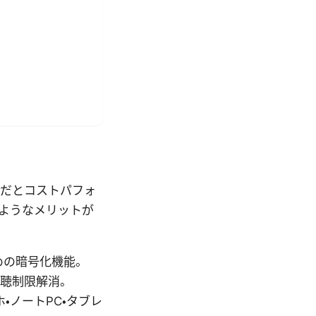
件だとコストパフォ
ようなメリットが
ための暗号化機能。
視聴制限解消。
・ノートPC・タブレ