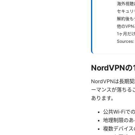
海外視聴
セキュリ
解約後も
他のVP
1ヶ月だ
Sources:
NordVP
NordVPNは長
ーマンスが落ちる
あります。
公共Wi‑F
地理制限のあ
複数デバイス