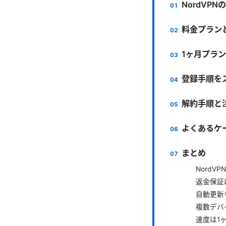
NordVP
料金プラン
1ヶ月プラ
登録手順を
解約手順と
よくあるケ
まとめ
Nord
返金保証
自動更新
複数デバ
速度は1