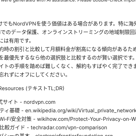
le were generated with AI assistance. Please double-check impor
月だけでもNordVPNを使う価値はある場合があります。特に
‑Fiでのデータ保護、オンラインストリーミングの地域制限
には有用です。
約時の割引と比較して月額料金が割高になる傾向があるた
を最優先するなら他の選択肢と比較するのが賢い選択です
イトの手順を踏めば難しくなく、解約もすばやく完了でき
忘れずにオフにしてください。
 Resources (テキストTL;DR)
式サイト - nordvpn.com
 - en.wikipedia.org/wiki/Virtual_private_networ
i安全対策 - wikihow.com/Protect-Your-Privacy-on-Wi
ガイド - techradar.com/vpn-comparison