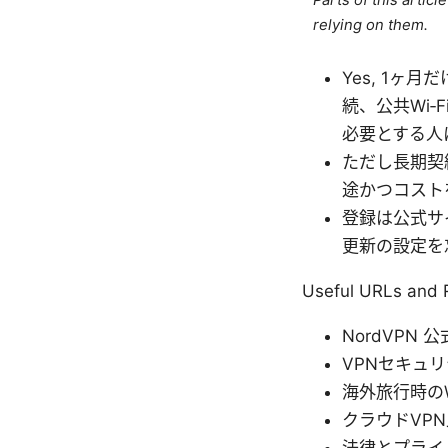
Parts of this artic
relying on them.
Yes, 1ヶ
続、公共Wi
必要とする人
ただし長期契
途かつコスト
登録は公式サ
更新の設定を
Useful URLs and
NordVPN 公
VPNセキュリティ基礎
海外旅行時のWi‑F
クラウドVPN比較