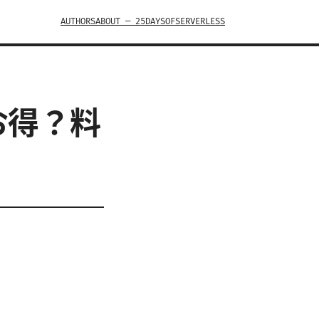
AUTHORS
ABOUT — 25DAYSOFSERVERLESS
はお得？料