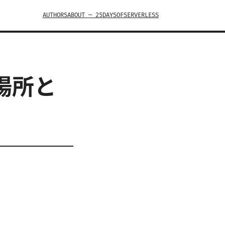
AUTHORS
ABOUT — 25DAYSOFSERVERLESS
場所と