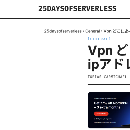
25DAYSOFSERVERLESS
25daysofserverless
›
General
›
Vpn どこに
[
GENERAL
]
Vpn
ipア
TOBIAS CARMICHAEL