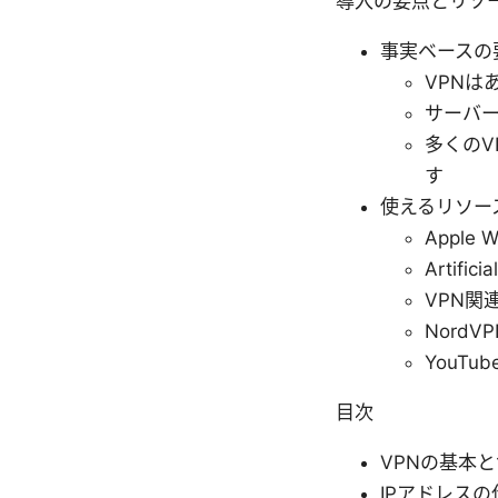
導入の要点とリソ
事実ベースの
VPNは
サーバ
多くの
す
使えるリソー
Apple W
Artifici
VPN関連情報
NordVP
YouTub
目次
VPNの基本
IPアドレスの