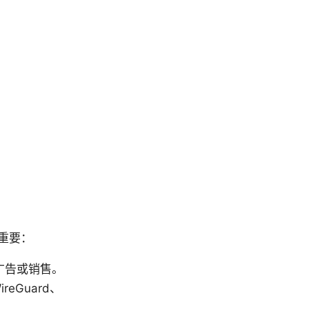
其重要：
广告或销售。
eGuard、