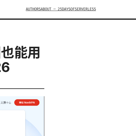
AUTHORS
ABOUT — 25DAYSOFSERVERLESS
国也能用
6