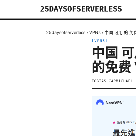
25DAYSOFSERVERLESS
25daysofserverless
›
VPNs
›
中国 可用 的 免
[
VPNS
]
中国 可
的免费 
TOBIAS CARMICHAEL