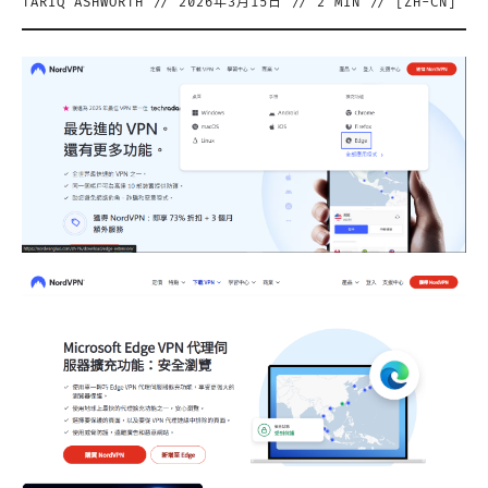
TARIQ ASHWORTH
//
2026年3月15日
//
2
MIN // [
ZH-CN
]