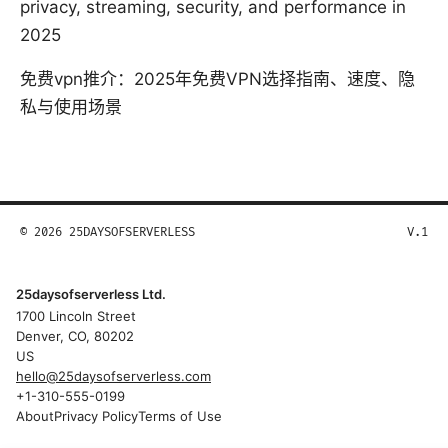
privacy, streaming, security, and performance in
2025
免费vpn推介：2025年免费VPN选择指南、速度、隐
私与使用场景
© 2026 25DAYSOFSERVERLESS
V.1
25daysofserverless Ltd.
1700 Lincoln Street
Denver, CO, 80202
US
hello@25daysofserverless.com
+1-310-555-0199
About
Privacy Policy
Terms of Use