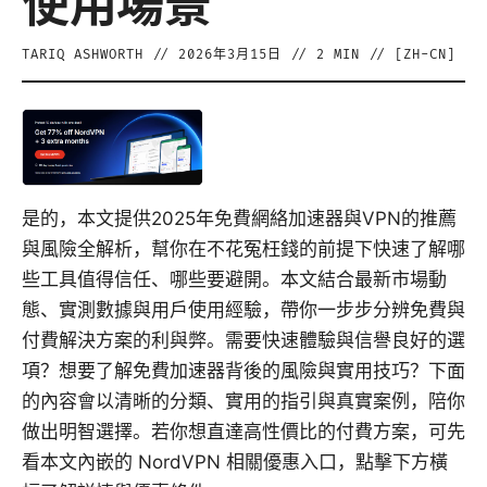
使用場景
TARIQ ASHWORTH
//
2026年3月15日
//
2
MIN // [
ZH-CN
]
是的，本文提供2025年免費網絡加速器與VPN的推薦
與風險全解析，幫你在不花冤枉錢的前提下快速了解哪
些工具值得信任、哪些要避開。本文結合最新市場動
態、實測數據與用戶使用經驗，帶你一步步分辨免費與
付費解決方案的利與弊。需要快速體驗與信譽良好的選
項？想要了解免費加速器背後的風險與實用技巧？下面
的內容會以清晰的分類、實用的指引與真實案例，陪你
做出明智選擇。若你想直達高性價比的付費方案，可先
看本文內嵌的 NordVPN 相關優惠入口，點擊下方橫