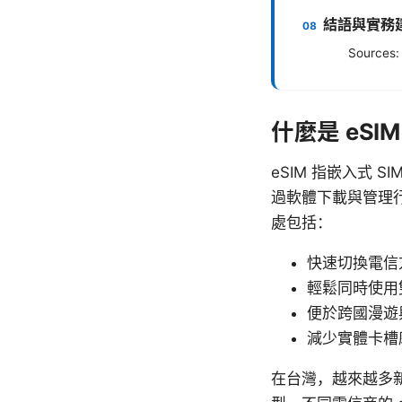
結語與實務
Sources:
什麼是 eSIM
eSIM 指嵌入式 
過軟體下載與管理行
處包括：
快速切換電信
輕鬆同時使用雙
便於跨國漫遊
減少實體卡槽
在台灣，越來越多新款