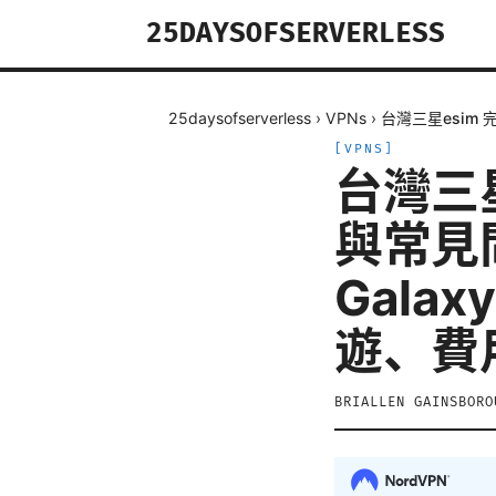
25DAYSOFSERVERLESS
25daysofserverless
›
VPNs
›
台灣三星esim
[
VPNS
]
台灣三
與常見
Gala
遊、費
BRIALLEN GAINSBORO