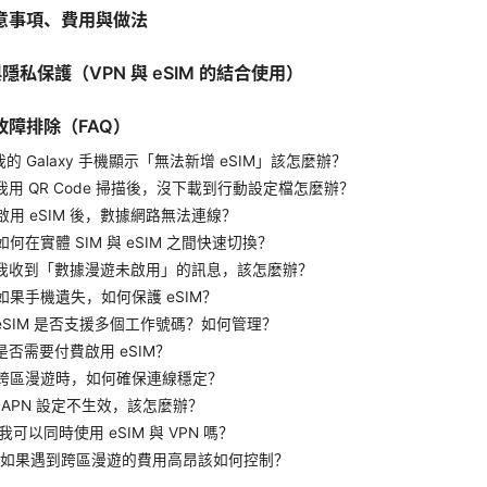
意事項、費用與做法
與隱私保護（VPN 與 eSIM 的結合使用）
故障排除（FAQ）
我的 Galaxy 手機顯示「無法新增 eSIM」該怎麼辦？
我用 QR Code 掃描後，沒下載到行動設定檔怎麼辦？
啟用 eSIM 後，數據網路無法連線？
如何在實體 SIM 與 eSIM 之間快速切換？
：我收到「數據漫遊未啟用」的訊息，該怎麼辦？
如果手機遺失，如何保護 eSIM？
：eSIM 是否支援多個工作號碼？如何管理？
是否需要付費啟用 eSIM？
：跨區漫遊時，如何確保連線穩定？
：APN 設定不生效，該怎麼辦？
：我可以同時使用 eSIM 與 VPN 嗎？
2：如果遇到跨區漫遊的費用高昂該如何控制？