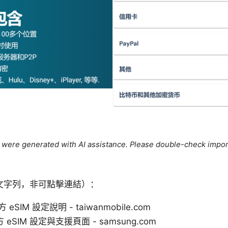
le were generated with AI assistance. Please double-check impor
文字列，非可點擊連結）：
SIM 設定說明 - taiwanmobile.com
方 eSIM 設定與支援頁面 - samsung.com