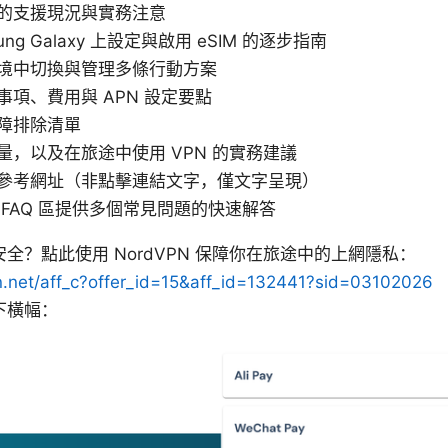
的支援現況與實務注意
ung Galaxy 上設定與啟用 eSIM 的逐步指南
境中切換與管理多條行動方案
項、費用與 APN 設定要點
障排除清單
量，以及在旅途中使用 VPN 的實務建議
參考網址（非點擊連結文字，僅文字呈現）
 FAQ 區提供多個常見問題的快速解答
全？點此使用 NordVPN 保障你在旅途中的上網隱私：
pn.net/aff_c?offer_id=15&aff_id=132441?sid=03102026
下橫幅：