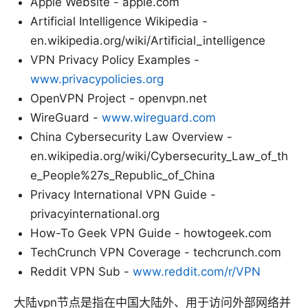
Apple Website - apple.com
Artificial Intelligence Wikipedia -
en.wikipedia.org/wiki/Artificial_intelligence
VPN Privacy Policy Examples -
www.privacypolicies.org
OpenVPN Project - openvpn.net
WireGuard -
www.wireguard.com
China Cybersecurity Law Overview -
en.wikipedia.org/wiki/Cybersecurity_Law_of_th
e_People%27s_Republic_of_China
Privacy International VPN Guide -
privacyinternational.org
How-To Geek VPN Guide - howtogeek.com
TechCrunch VPN Coverage - techcrunch.com
Reddit VPN Sub -
www.reddit.com/r/VPN
大陆vpn节点是指在中国大陆外、用于访问外部网络并