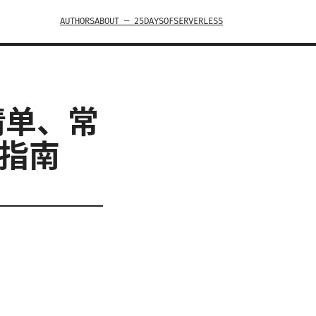
AUTHORS
ABOUT — 25DAYSOFSERVERLESS
清单、常
择指南