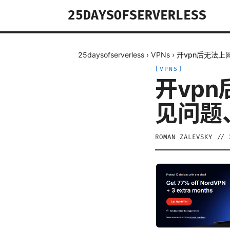
25DAYSOFSERVERLESS
25daysofserverless
›
VPNs
›
开vpn后无法上
[
VPNS
]
开vp
见问题
ROMAN ZALEVSKY
//