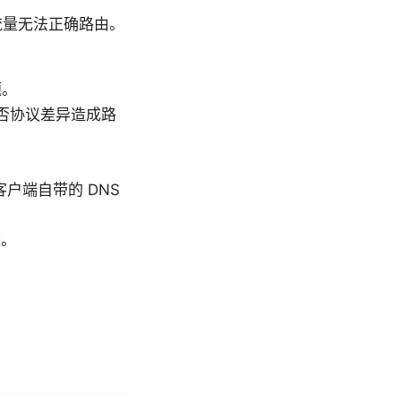
致流量无法正确路由。
题。
，看是否协议差异造成路
N 客户端自带的 DNS
道。