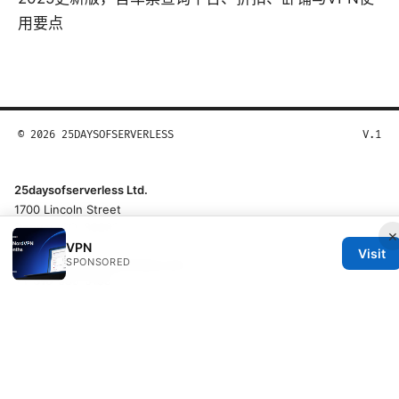
用要点
© 2026 25DAYSOFSERVERLESS
V.1
25daysofserverless Ltd.
1700 Lincoln Street
Denver, CO, 80202
×
US
VPN
Visit
SPONSORED
hello@25daysofserverless.com
+1-310-555-0199
About
Privacy Policy
Terms of Use