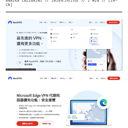
ANNIKA LAZZARINI
//
2026年3月15日
//
2
MIN // [
ZH-
CN
]