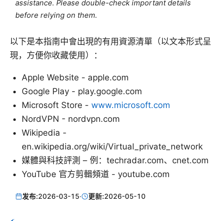
assistance. Please double-check important details
before relying on them.
以下是本指南中會出現的有用資源清單（以文本形式呈
現，方便你收藏使用）：
Apple Website - apple.com
Google Play - play.google.com
Microsoft Store -
www.microsoft.com
NordVPN - nordvpn.com
Wikipedia -
en.wikipedia.org/wiki/Virtual_private_network
媒體與科技評測 – 例：techradar.com、cnet.com
YouTube 官方剪輯頻道 - youtube.com
发布:
2026-03-15
·
更新:
2026-05-10